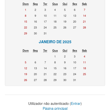
Dom
Seg
Ter
Qua
Qui
Sex
Sab
1
2
3
4
5
6
7
8
9
10
11
12
13
14
15
16
17
18
19
20
21
22
23
24
25
26
27
28
29
30
31
JANEIRO DE 2025
Dom
Seg
Ter
Qua
Qui
Sex
Sab
1
2
3
4
5
6
7
8
9
10
11
12
13
14
15
16
17
18
19
20
21
22
23
24
25
26
27
28
29
30
31
Utilizador não autenticado (
Entrar
)
Página principal