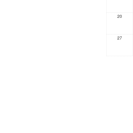
20
27