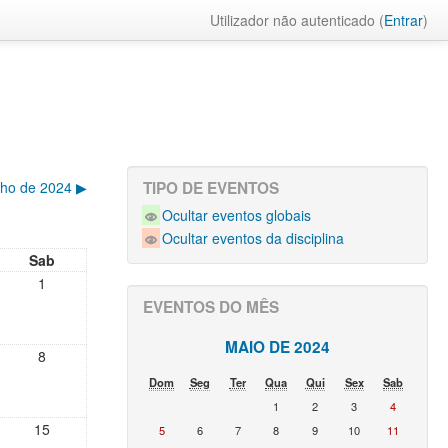
Utilizador não autenticado (
Entrar
)
lho de 2024
▶
TIPO DE EVENTOS
Ocultar eventos globais
Ocultar eventos da disciplina
Sab
1
EVENTOS DO MÊS
MAIO DE 2024
8
Dom
Seg
Ter
Qua
Qui
Sex
Sab
1
2
3
4
15
5
6
7
8
9
10
11