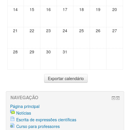
14
15
16
17
18
19
20
21
22
23
24
25
26
27
28
29
30
31
NAVEGAÇÃO
Página principal
Notícias
Escrita de expressões científicas
Curso para professores