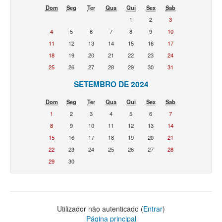
Dom
Seg
Ter
Qua
Qui
Sex
Sab
1
2
3
4
5
6
7
8
9
10
11
12
13
14
15
16
17
18
19
20
21
22
23
24
25
26
27
28
29
30
31
SETEMBRO DE 2024
Dom
Seg
Ter
Qua
Qui
Sex
Sab
1
2
3
4
5
6
7
8
9
10
11
12
13
14
15
16
17
18
19
20
21
22
23
24
25
26
27
28
29
30
Utilizador não autenticado (
Entrar
)
Página principal