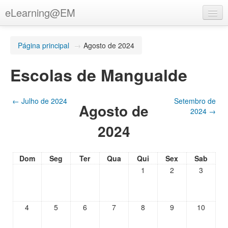
eLearning@EM
Português - Portugal (pt)
Página principal
→
Agosto de 2024
Utilizador não autenticado (
Entrar
)
Escolas de Mangualde
←
Julho de 2024
Setembro de
Agosto de
2024
→
2024
Dom
Seg
Ter
Qua
Qui
Sex
Sab
1
2
3
4
5
6
7
8
9
10